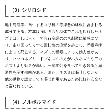
（3）シリロシド
地中海沿岸に自生するユリ科の赤海葱の球根に含まれる
成分である。本罪は強い強心配糖体でこれを摂取したネ
ズミは、しばらくして歩行変調ののち刺激に敏感にな
り、走り回ったりする回転性の痙攣を起こし、呼吸麻痺
によって死亡する。ネズミの種類によって効力差があ
り、ハツカネズミ・ドブネズミの方がハタネズミやアカ
ネズミより効果が高い。一度本剤を食べて生き残ると忌
避性を示す傾向がある。また、ネズミは嘔吐しないが、
他の動物が誤食しても嘔吐作用があるため比較的安全だ
と言われている。
（4）ノルボルマイド