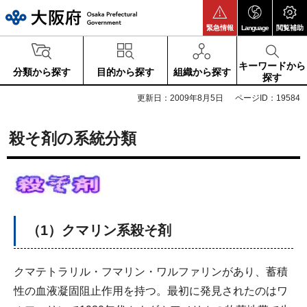
大阪府
緊急情報
Language
閲覧補助
キーワードから
分類から探す
目的から探す
組織から探す
探す
更新日：2009年8月5日
ページID：19584
殺そ剤の系統分類
（1）クマリン系殺そ剤
クマテトラリル・フマリン・ワルファリンがあり、蓄積
性の血液凝固阻止作用を持つ。最初に発見されたのはワ