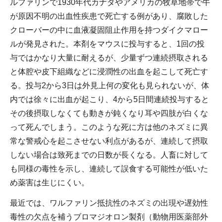
ルファリンで1930年代カナダやアメリカの牧草地帯で牛
が原因不明の出血性疾患で死亡する例があり、腐敗した
クローバーの中に血液凝固阻止作用を持つダイクマロー
ルが発見された。本剤をマウスに投与すると、1回の投
与ではかなり大量に耐えるが、少量ずつ連続摂取される
と体腔や皮下組織などに浸潤性の出血を起こして死亡す
る。投与2から3日は外見上何の変化も見られないが、体
内では徐々に出血が起こり、4から5日間連続投与すると
その後摂取しなくても動きが鈍くなり耳や四肢が白くな
って死んでしまう。このような死に方は他のネズミに異
常な警戒心を起こさせない利点があるが、連続して摂取
しない場合は致死までの日数が長くなる。人畜に対して
も同様の毒性を示し、連続して誤食する可能性が低いた
め薬害は生じにくい。
最近では、ワルファリン抵抗性のネズミの出現や遅効性
毒性の欠点を補うブロマジオロン製剤（動物用医薬部外