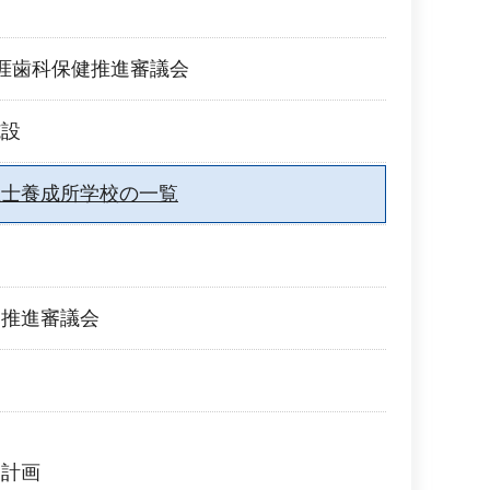
て
涯歯科保健推進審議会
施設
生士養成所学校の一覧
健推進審議会
健計画