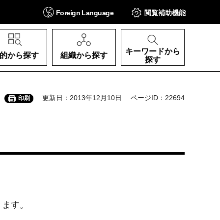
Foreign
Language
閲覧補助
機能
キーワードから
的から探す
組織から探す
探す
更新日：2013年12月10日
ページID：22694
印刷
。
きます。