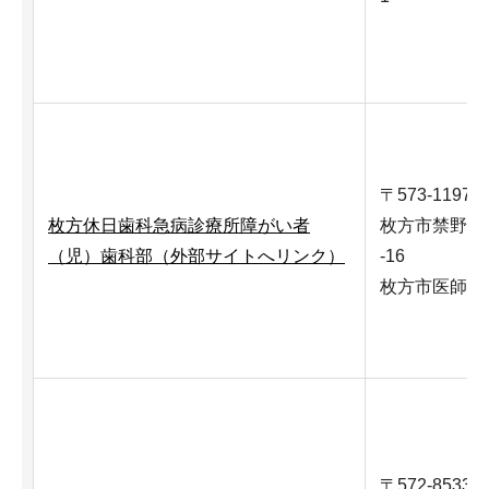
〒573-1197
枚方休日歯科急病診療所障がい者
枚方市禁野本町
（児）歯科部（外部サイトへリンク）
-16
枚方市医師会
〒572-8533