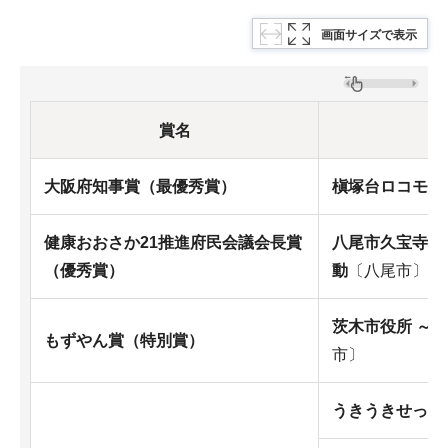
画面サイズで表示
賞名
大阪府知事賞（最優秀賞）
槇塚台ロコモ予
健康おおさか21推進府民会議会長賞
八尾市久宝寺地
（優秀賞）
動
〔八尾市〕
茨木市役所 ～
もずやん賞（特別賞）
市〕
うきうきせっつ