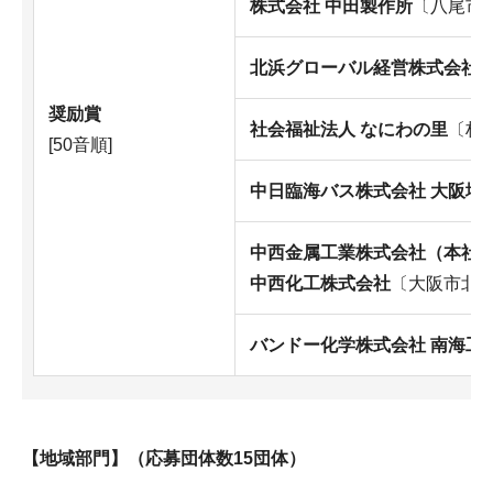
株式会社 中田製作所
〔八尾市
北浜グローバル経営株式会社
奨励賞
社会福祉法人 なにわの里
〔柏
[50音順]
中日臨海バス株式会社 大阪堺
中西金属工業株式会社（本社
中西化工株式会社
〔大阪市北区
バンドー化学株式会社 南海工
【地域部門】（応募団体数15団体）