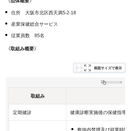
〈団体概要〉
住所 大阪市北区西天満5-2-18
産業保健総合サービス
従業員数 85名
〈取組み概要〉
画面サイズで表示
取組み
内
定期健診
健康診断実施後の保健指導、
敷地内禁煙及び就業時間