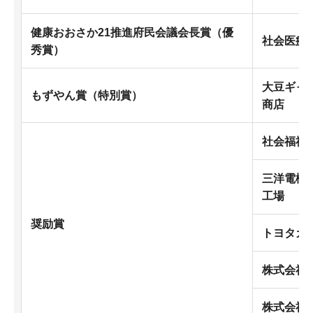
健康おおさか21推進府民会議会長賞（優
社会医療
秀賞）
大豆ギャ
もずやん賞（特別賞）
商店
社会福祉
三洋電機
工場
奨励賞
トヨタカ
株式会社
株式会社