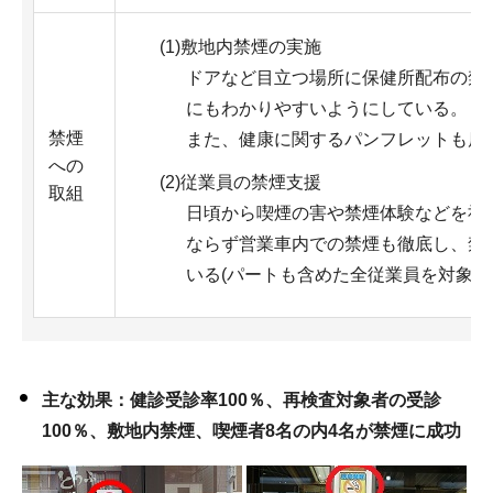
(1)敷地内禁煙の実施
ドアなど目立つ場所に保健所配布の禁
にもわかりやすいようにしている。
禁煙
また、健康に関するパンフレットも店
への
(2)従業員の禁煙支援
取組
日頃から喫煙の害や禁煙体験などを社
ならず営業車内での禁煙も徹底し、禁
いる(パートも含めた全従業員を対象)
主な効果：健診受診率100％、再検査対象者の受診
100％、敷地内禁煙、喫煙者8名の内4名が禁煙に成功