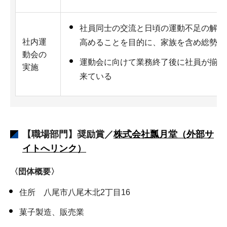
社員同士の交流と日頃の運動不足の解消
社内運
高めることを目的に、家族を含め総勢約2
動会の
運動会に向けて業務終了後に社員が揃っ
実施
来ている
【職場部門】奨励賞／
株式会社瓢月堂
（外部サ
イトへリンク）
〈団体概要〉
住所 八尾市八尾木北2丁目16
菓子製造、販売業