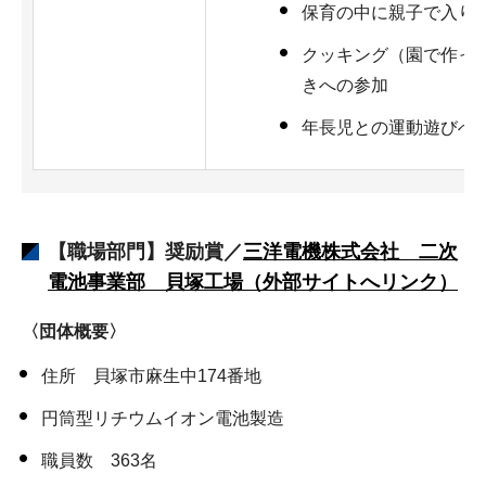
保育の中に親子で入り
クッキング（園で作っ
きへの参加
年長児との運動遊びへ
【職場部門】奨励賞／
三洋電機株式会社 二次
電池事業部 貝塚工場
（外部サイトへリンク）
〈団体概要〉
住所 貝塚市麻生中174番地
円筒型リチウムイオン電池製造
職員数 363名