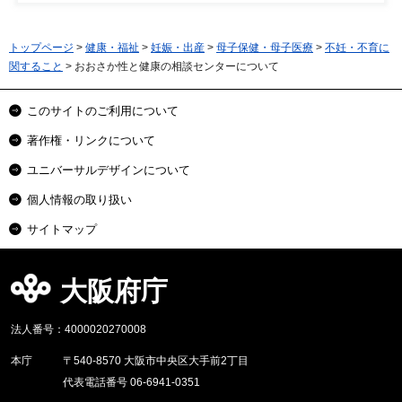
トップページ
>
健康・福祉
>
妊娠・出産
>
母子保健・母子医療
>
不妊・不育に
関すること
> おおさか性と健康の相談センターについて
このサイトのご利用について
著作権・リンクについて
ユニバーサルデザインについて
個人情報の取り扱い
サイトマップ
大阪府庁
法人番号：4000020270008
本庁
〒540-8570 大阪市中央区大手前2丁目
代表電話番号 06-6941-0351