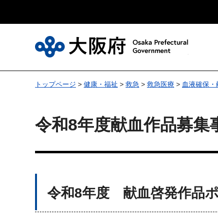
大
トップページ
>
健康・福祉
>
救急
>
救急医療
>
血液確保・
令和8年度献血作品募集
令和8年度 献血啓発作品