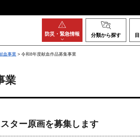
阪府
防災・
緊急情報
分類から探す
目
献血事業
> 令和8年度献血作品募集事業
事業
ポスター原画を募集します