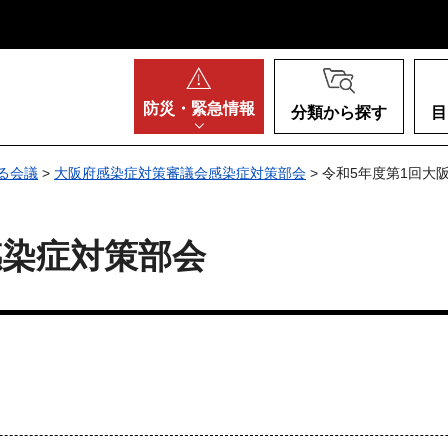
阪府
防災・
緊急情報
分類から探す
目
る会議
>
大阪府感染症対策審議会感染症対策部会
> 令和5年度第1回大
感染症対策部会