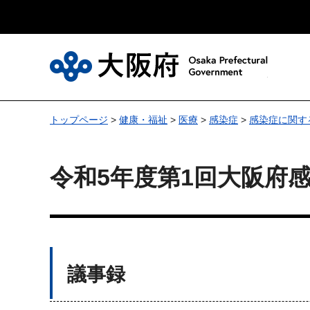
大
トップページ
>
健康・福祉
>
医療
>
感染症
>
感染症に関す
令和5年度第1回大阪府
議事録