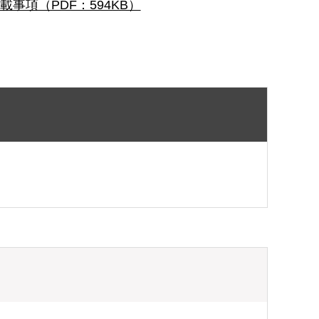
項（PDF：594KB）