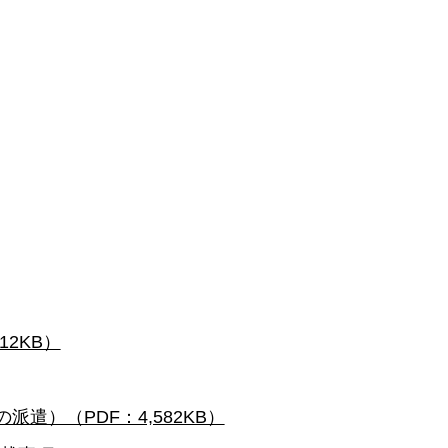
2KB）
遣）（PDF：4,582KB）