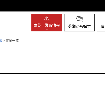
阪府
防災・
緊急情報
分類から探す
目
課
> 事業一覧