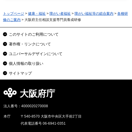
トップページ
>
健康・福祉
>
障がい者福祉
>
障がい福祉等の総合案内
>
各種研
修のご案内
> 大阪府主任相談支援専門員養成研修
このサイトのご利用について
著作権・リンクについて
ユニバーサルデザインについて
個人情報の取り扱い
サイトマップ
大阪府庁
法人番号：4000020270008
本庁
〒540-8570 大阪市中央区大手前2丁目
代表電話番号 06-6941-0351