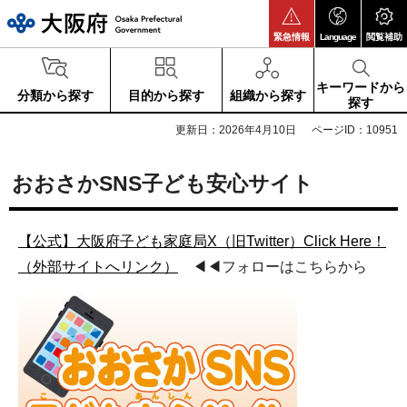
大阪府
緊急情報
Language
閲覧補助
キーワードから
分類から探す
目的から探す
組織から探す
探す
更新日：2026年4月10日
ページID：10951
おおさかSNS子ども安心サイト
【公式】大阪府子ども家庭局X（旧Twitter）Click Here！
（外部サイトへリンク）
◀◀フォローはこちらから