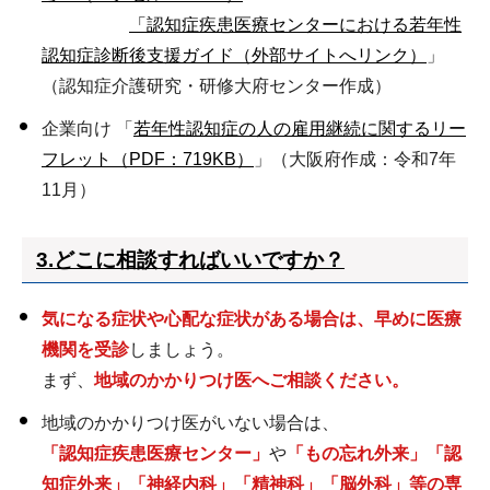
「
認知症疾患医療センターにおける若年性
認知症診断後支援ガイド（外部サイトへリンク）
」
（認知症介護研究・研修大府センター作成）
企業向け 「
若年性認知症の人の雇用継続に関するリー
フレット（PDF：719KB）
」（大阪府作成：令和7年
11月）
3.どこに相談すればいいですか？
気になる症状や心配な症状がある場合は、早めに医療
機関を受診
しましょう。
まず、
地域のかかりつけ医へご相談ください。
地域のかかりつけ医がいない場合は、
「認知症疾患医療センター」
や
「もの忘れ外来」「認
知症外来」「神経内科」「精神科」「脳外科」等の専