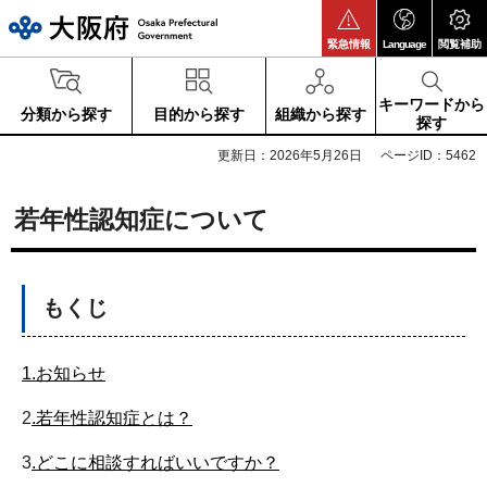
大阪府
緊急情報
Language
閲覧補助
キーワードから
分類から探す
目的から探す
組織から探す
探す
更新日：2026年5月26日
ページID：5462
若年性認知症について
もくじ
1.お知らせ
2
.若年性認知症とは？
3
.どこに相談すればいいですか？