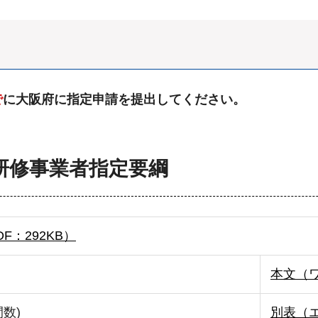
で
に大阪府に指定申請を提出してください。
研修事業者指定要綱
：292KB）
本文（ワ
数)
別表（エ