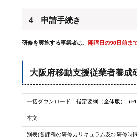
4 申請手続き
研修を実施する事業者は、
開講日の90日前ま
大阪府移動支援従業者養成
一括ダウンロード
指定要綱（全体版）（PDF
本文
別表(各課程の研修カリキュラム及び研修時間