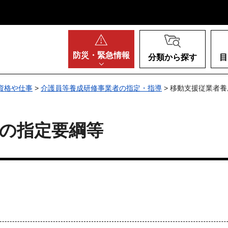
阪府
防災・
緊急情報
分類から探す
目
資格や仕事
>
介護員等養成研修事業者の指定・指導
> 移動支援従業者
の指定要綱等