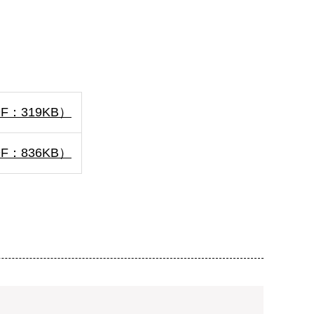
：319KB）
：836KB）