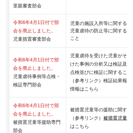
里親審査部会
令和6年4月1日付で部
児童の施設入所等に関するこ
会を廃止しました。
児童虐待の防止等に関する法
こと
児童措置審査部会
児童虐待を受けた児童がその
令和6年4月1日付で部
けた事例の分析又は検証及び
会を廃止しました。
点検並びに検証に関すること
児童虐待事例等点検・
（参考リンク）検証結果報告
検証専門部会
情報はこちら
令和6年4月1日付で部
被措置児童等の援助に関する
会を廃止しました。
（参考リンク）
被措置児童等
被措置児童等援助専門
はこちら
部会