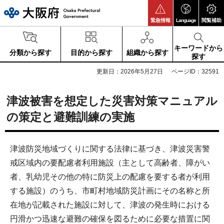
大阪府
緊急情報
Language
閲覧補助
キーワードから
分類から探す
目的から探す
組織から探す
探す
更新日：2026年5月27日
ページID：32591
津波被害を想定した災害対策マニュアル
の策定と避難訓練の実施
津波防災地域づくりに関する法律に基づき、津波災害警
戒区域内の要配慮者利用施設（主として高齢者、障がい
者、乳幼児その他の特に防災上の配慮を要する者が利用
する施設）のうち、市町村地域防災計画にその名称と所
在地が記載された施設に対して、津波の発生時における
円滑かつ迅速な避難の確保を図るために必要な措置に関