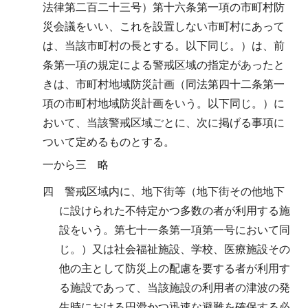
法律第二百二十三号）第十六条第一項の市町村防
災会議をいい、これを設置しない市町村にあって
は、当該市町村の長とする。以下同じ。）は、前
条第一項の規定による警戒区域の指定があったと
きは、市町村地域防災計画（同法第四十二条第一
項の市町村地域防災計画をいう。以下同じ。）に
おいて、当該警戒区域ごとに、次に掲げる事項に
ついて定めるものとする。
一から三 略
四 警戒区域内に、地下街等（地下街その他地下
に設けられた不特定かつ多数の者が利用する施
設をいう。第七十一条第一項第一号において同
じ。）又は社会福祉施設、学校、医療施設その
他の主として防災上の配慮を要する者が利用す
る施設であって、当該施設の利用者の津波の発
生時における円滑かつ迅速な避難を確保する必