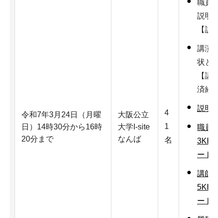
職員
説明
【説
講演
状と
【講
済経
説明資
4
令和7年3月24日（月曜
大阪公立
1
日）14時30分から16時
大学I-site
職員に
20分まで
なんば
名
3KB
ード：
講師に
5KB
ード：