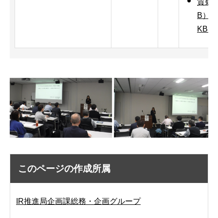
質疑応
B）
KB）
このページの作成所属
IR推進局企画課総務・企画グループ