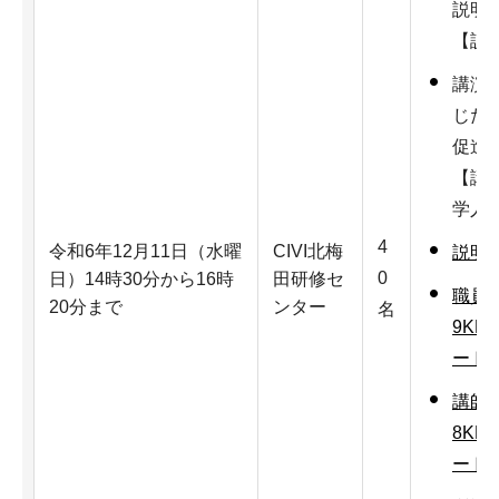
説明
【説
講演
じた
促進
【講
学人
4
令和6年12月11日（水曜
CIVI北梅
説明資
0
日）14時30分から16時
田研修セ
職員
20分まで
ンター
名
9KB
ード：
講師
8KB
ード：