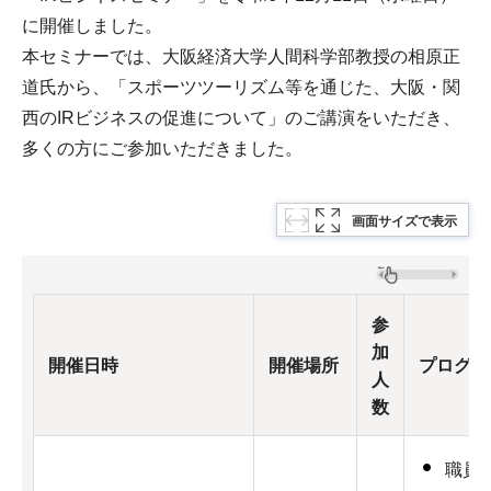
に開催しました。
本セミナーでは、大阪経済大学人間科学部教授の相原正
道氏から、「スポーツツーリズム等を通じた、大阪・関
西のIRビジネスの促進について」のご講演をいただき、
多くの方にご参加いただきました。
画面サイズで表示
参
加
開催日時
開催場所
プログラ
人
数
職員