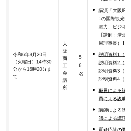
講演「大阪IR
1の国際観光文
魅力、ビジネ
【講師：溝畑 
局理事長）】
大
阪
令和6年8月20日
説明資料1（PDF
5
商
（火曜日）14時30
説明資料2（PD
8
工
分から16時20分ま
説明資料3（PD
会
名
で
説明資料4（PD
議
所
職員による説明の
員による説明の
講師による講演の
師による講演の
質疑応答の要旨（