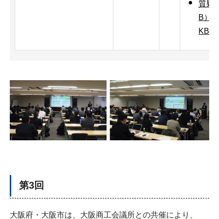
質疑応
B）
KB）
第3回
大阪府・大阪市は、大阪商工会議所との共催により、