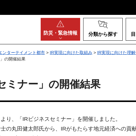
阪府
防災・
緊急情報
分類から探す
目
エンターテイメント都市
>
IR実現に向けた取組み
>
IR実現に向けた理
ー」の開催結果
スセミナー」の開催結果
より、「IRビジネスセミナー」を開催しました。
士の丸田健太郎氏から、IRがもたらす地元経済への貢献