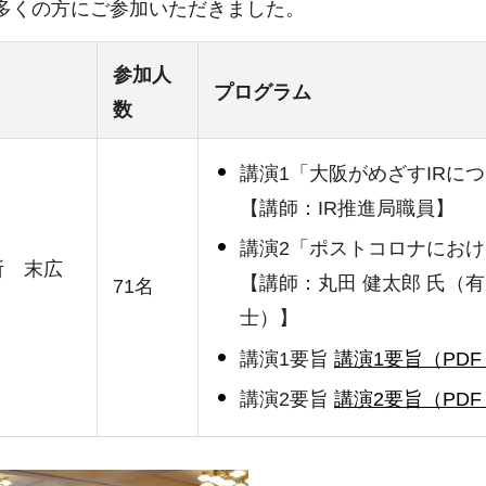
、多くの方にご参加いただきました。
参加人
プログラム
数
講演1「大阪がめざすIRに
【講師：IR推進局職員】
講演2「ポストコロナにおけ
所 末広
【講師：丸田 健太郎 氏（
71名
士）】
講演1要旨
講演1要旨（PDF
講演2要旨
講演2要旨（PDF