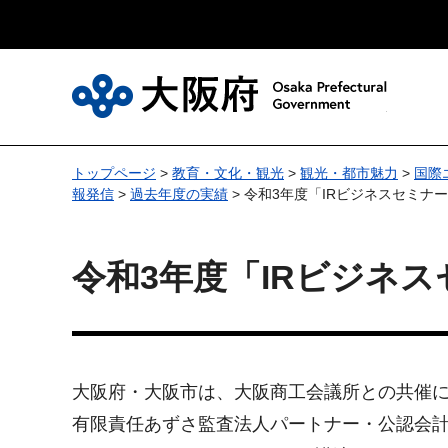
大
トップページ
>
教育・文化・観光
>
観光・都市魅力
>
国際
報発信
>
過去年度の実績
> 令和3年度「IRビジネスセミナ
令和3年度「IRビジネ
大阪府・大阪市は、大阪商工会議所との共催に
有限責任あずさ監査法人パートナー・公認会計