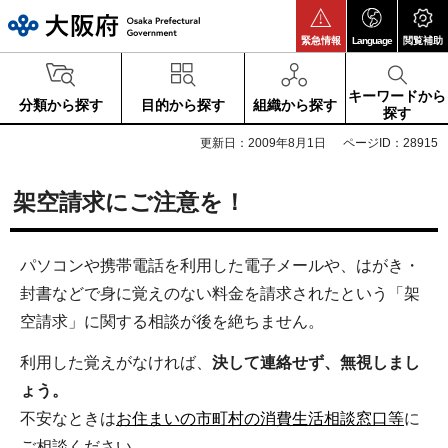
大阪府
緊急情報
Language
閲覧補助
キーワードから
分類から探す
目的から探す
組織から探す
探す
更新日：2009年8月1日
ページID：28915
架空請求にご注意を！
パソコンや携帯電話を利用した電子メールや、はがき・
封書などで身に覚えのない料金を請求されたという「架
空請求」に関する相談が後を絶ちません。
利用した覚えがなければ、
決して連絡せず、無視しまし
ょう。
不安なときは
お住まいの市町村の消費生活相談窓口等
に
ご相談ください。