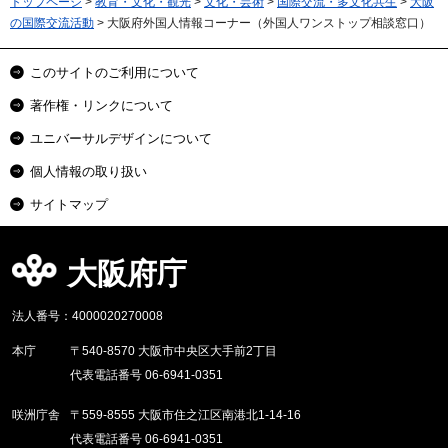
トップページ
>
教育・文化・観光
>
文化・芸術
>
国際交流・多文化共生
>
大阪
の国際交流活動
> 大阪府外国人情報コーナー（外国人ワンストップ相談窓口）
このサイトのご利用について
著作権・リンクについて
ユニバーサルデザインについて
個人情報の取り扱い
サイトマップ
大阪府庁
法人番号：4000020270008
本庁
〒540-8570 大阪市中央区大手前2丁目
代表電話番号 06-6941-0351
咲洲庁舎
〒559-8555 大阪市住之江区南港北1-14-16
代表電話番号 06-6941-0351