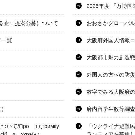
2025年度 「万
係る企画提案公募について
おおさかグローバ
市一覧
大阪府外国人情報
大阪都市魅力創造戦略
外国人の方への防
数字でみる大阪府
数）
府内留学生数等調
/Про підтримку
「ウクライナ避難
сіб з України
ランティアを募集