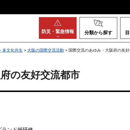
阪府
防災・
緊急情報
分類から探す
目
・多文化共生
>
大阪の国際交流活動
> 国際交流のあゆみ・大阪府の友
阪府の友好交流都市
ズランド州研修