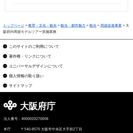
トップページ
>
教育・文化・観光
>
観光・都市魅力
>
観光
>
周遊促進事業
> 大
阪府内周遊モデルツアー実施業務
このサイトのご利用について
著作権・リンクについて
ユニバーサルデザインについて
個人情報の取り扱い
サイトマップ
大阪府庁
法人番号：4000020270008
本庁
〒540-8570 大阪市中央区大手前2丁目