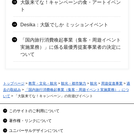
大阪来てな！キャンペーンの食・アートイベン
ト
Desika：大阪でしか ミッションイベント
「国内旅行消費喚起事業（集客・周遊イベント
実施業務）」に係る最優秀提案事業者の決定に
ついて
トップページ
>
教育・文化・観光
>
観光・都市魅力
>
観光
>
周遊促進事業
>
過
去の取組み
>
「国内旅行消費喚起事業（集客・周遊イベント実施業務）」につ
いて
> 「大阪来てな！キャンペーン」の街遊びイベント
このサイトのご利用について
著作権・リンクについて
ユニバーサルデザインについて