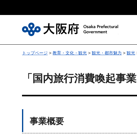
大
トップページ
>
教育・文化・観光
>
観光・都市魅力
>
観光
「国内旅行消費喚起事
事業概要