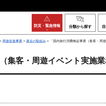
阪府
防災・
緊急情報
分類から探す
目
>
周遊促進事業
>
過去の取組み
> 「国内旅行消費喚起事業（集客・周
業（集客・周遊イベント実施業