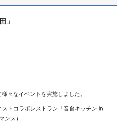
梅田」
にて様々なイベントを実施しました。
ィストコラボレストラン「音食キッチン in
ーマンス）