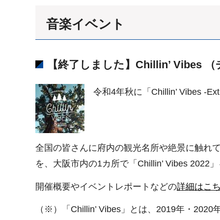
音楽イベント
【終了しました】Chillin’ Vib
令和4年秋に「Chillin’ Vibes 
全国の皆さんに府内の観光名所や絶景に触れていただく
を、大阪市内の1カ所で「Chillin’ Vib
開催概要やイベントレポートなどの
詳細はこ
（※）「Chillin’ Vibes」とは、201