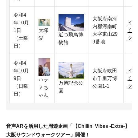
令和4
大阪府南河
年10月
イベ
内郡河南町
1日
大塚
くだ
大字東山29
近つ飛鳥博
（土曜
愛
ク）
9番地
物館
日）
令和4
年10月
大阪府吹田
イベ
9日
市千里万博
くだ
ハラ
万博記念公
（日曜
公園1-1
ク）
ミち
園
日）
ゃん
音声ARを活用した周遊企画「【Chillin' Vibes -Extra-】
大阪サウンドウォークツアー」開催！