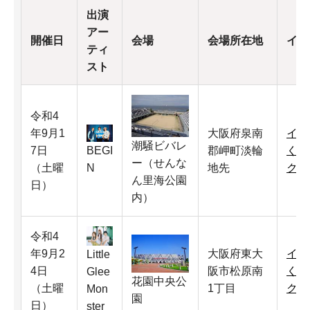
出演
アー
開催日
会場
会場所在地
イベ
ティ
スト
令和4
年9月1
大阪府泉南
イベ
潮騒ビバレ
7日
郡岬町淡輪
くだ
BEGI
ー（せんな
（土曜
地先
ク）
N
ん里海公園
日）
内）
令和4
年9月2
大阪府東大
イベ
Little
4日
阪市松原南
くだ
Glee
花園中央公
（土曜
1丁目
ク）
Mon
園
日）
ster