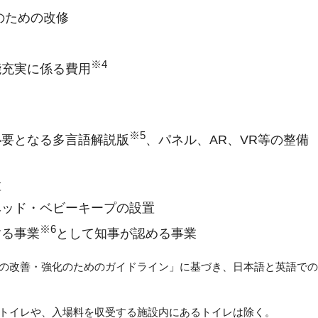
のための改修
※4
能充実に係る費用
※5
必要となる多言語解説版
、パネル、AR、VR等の整備
置
ベッド・ベビーキープの設置
※6
する事業
として知事が認める事業
応の改善・強化のためのガイドライン」に基づき、日本語と英語での
るトイレや、入場料を収受する施設内にあるトイレは除く。