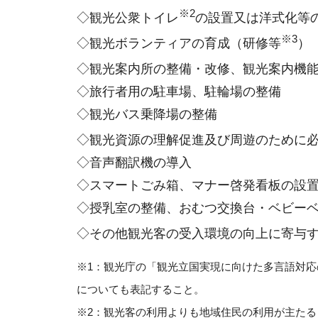
※2
◇観光公衆トイレ
の設置又は洋式化等
※3
◇観光ボランティアの育成（研修等
）
◇観光案内所の整備・改修、観光案内機
◇旅行者用の駐車場、駐輪場の整備
◇観光バス乗降場の整備
◇観光資源の理解促進及び周遊のために
◇音声翻訳機の導入
◇スマートごみ箱、マナー啓発看板の設
◇授乳室の整備、おむつ交換台・ベビー
◇その他観光客の受入環境の向上に寄与
※1：観光庁の「観光立国実現に向けた多言語対
についても表記すること。
※2：観光客の利用よりも地域住民の利用が主た