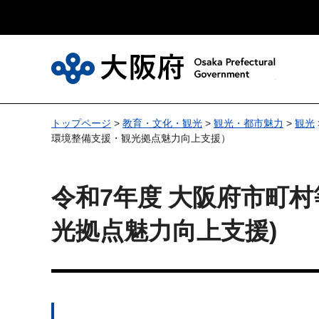
大
トップページ
>
教育・文化・観光
>
観光・都市魅力
>
観光
環境整備支援・観光拠点魅力向上支援）
令和7年度 大阪府市町
光拠点魅力向上支援)