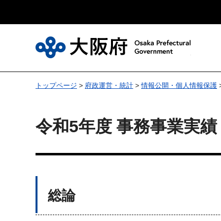
大
トップページ
>
府政運営・統計
>
情報公開・個人情報保護
令和5年度 事務事業実
総論