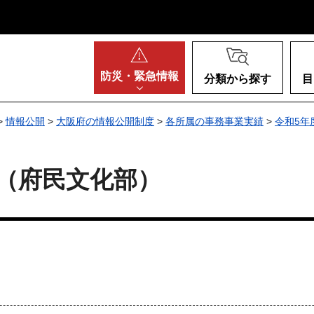
阪府
防災・
緊急情報
分類から探す
目
>
情報公開
>
大阪府の情報公開制度
>
各所属の事務事業実績
>
令和5年
績（府民文化部）