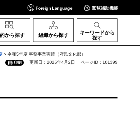
Foreign
Language
閲覧補助
機能
キーワードから
的から探す
組織から探す
探す
度
> 令和5年度 事務事業実績（府民文化部）
更新日：2025年4月2日
ページID：101399
印刷