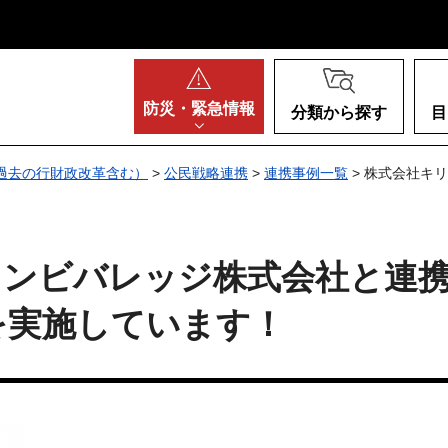
阪府
防災・
緊急情報
分類から探す
目
過去の行財政改革含む）
>
公民戦略連携
>
連携事例一覧
> 株式会社キ
リンビバレッジ株式会社と連
を実施しています！