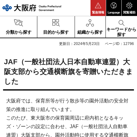
大阪府
緊急情報
Language
閲覧補助
キーワードから
分類から探す
目的から探す
組織から探す
探す
更新日：2024年5月23日
ページID：12796
JAF（一般社団法人日本自動車連盟）大
阪支部から交通横断旗を寄贈いただきま
した
大阪府では、保育所等が行う散歩等の園外活動の安全対
策の推進に取り組んでいます。
このたび、東大阪市の保育園周辺に府内初となるキッ
ズ・ゾーンの設定に合わせ、JAF（一般社団法人自動車
連盟）大阪支部から、園外活動時に使用する交通横断旗