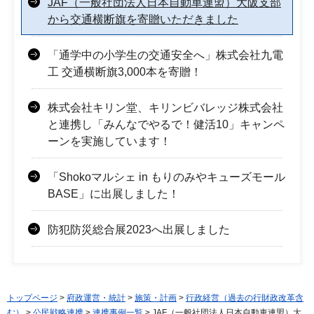
JAF（一般社団法人日本自動車連盟）大阪支部
から交通横断旗を寄贈いただきました
「通学中の小学生の交通安全へ」株式会社九電
工 交通横断旗3,000本を寄贈！
株式会社キリン堂、キリンビバレッジ株式会社
と連携し「みんなでやるで！健活10」キャンペ
ーンを実施しています！
「Shokoマルシェ in もりのみやキューズモール
BASE」に出展しました！
防犯防災総合展2023へ出展しました
トップページ
>
府政運営・統計
>
施策・計画
>
行政経営（過去の行財政改革含
む）
>
公民戦略連携
>
連携事例一覧
> JAF（一般社団法人日本自動車連盟）大