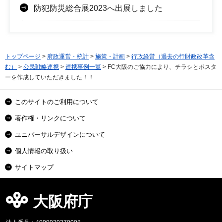
防犯防災総合展2023へ出展しました
トップページ
>
府政運営・統計
>
施策・計画
>
行政経営（過去の行財政改革含
む）
>
公民戦略連携
>
連携事例一覧
> FC大阪のご協力により、チラシとポスタ
ーを作成していただきました！！
このサイトのご利用について
著作権・リンクについて
ユニバーサルデザインについて
個人情報の取り扱い
サイトマップ
大阪府庁