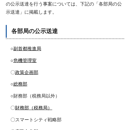
の公示送達を行う事案については、下記の「各部局の公
示送達」に掲載します。
各部局の公示送達
○
副首都推進局
○
危機管理室
〇
政策企画部
○
総務部
○財務部（税務局以外）
〇
財務部（税務局）
〇スマートシティ戦略部