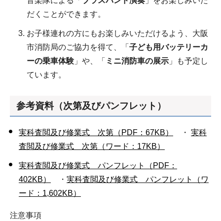
音楽隊による「
ブラスバンド演奏
」をお楽しみいた
だくことができます。
お子様連れの方にもお楽しみいただけるよう、大阪
市消防局のご協力を得て、「
子ども用バッテリーカ
ーの乗車体験
」や、「
ミニ消防車の展示
」も予定し
ています。
参考資料（次第及びパンフレット）
実科査閲及び修業式 次第（PDF：67KB）
・
実科
査閲及び修業式 次第（ワード：17KB）
実科査閲及び修業式 パンフレット（PDF：
402KB）
・
実科査閲及び修業式 パンフレット（ワ
ード：1,602KB）
注意事項