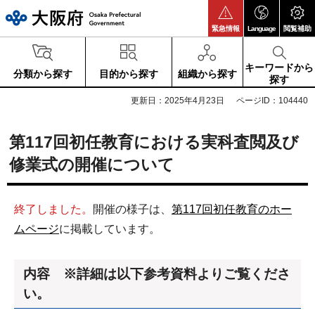
大阪府
緊急情報
Language
閲覧補助
キーワードから
分類から探す
目的から探す
組織から探す
探す
更新日：2025年4月23日
ページID：104440
第117回初任教育における実科査閲及び
修業式の開催について
終了しました。
開催の様子は、
第117回初任教育のホー
ムページ
に掲載しています。
内容 ※詳細は以下参考資料よりご覧くださ
い。