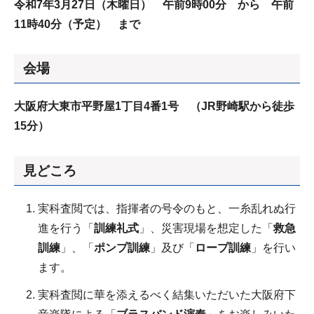
令和7年3月27日（木曜日） 午前9時00分 から 午前
11時40分（予定） まで
会場
大阪府大東市平野屋1丁目4番1号 （JR野崎駅から徒歩
15分）
見どころ
実科査閲では、指揮者の号令のもと、一糸乱れぬ行
進を行う「
訓練礼式
」、災害現場を想定した「
救急
訓練
」、「
ポンプ訓練
」及び「
ロープ訓練
」を行い
ます。
実科査閲に華を添えるべく結集いただいた大阪府下