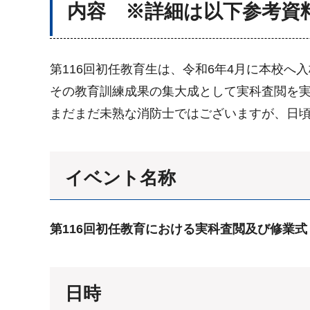
内容 ※詳細は以下参考資
第116回初任教育生は、令和6年4月に本校
その教育訓練成果の集大成として実科査閲を
まだまだ未熟な消防士ではございますが、日
イベント名称
第116回初任教育における実科査閲及び修業式
日時