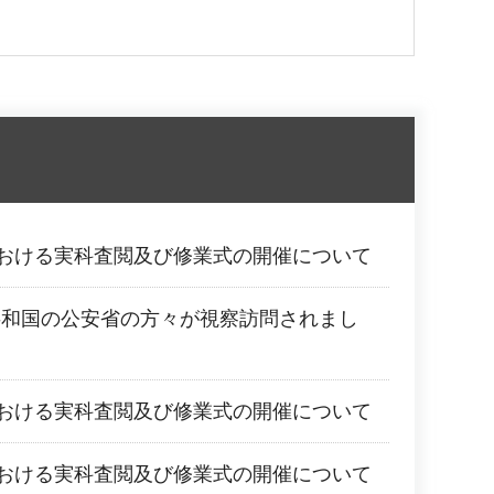
における実科査閲及び修業式の開催について
共和国の公安省の方々が視察訪問されまし
における実科査閲及び修業式の開催について
における実科査閲及び修業式の開催について