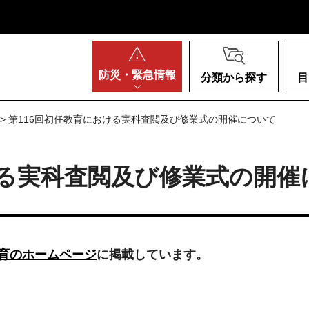
阪府
防災・
緊急情報
分類から探す
目
> 第116回初任教育における実科査閲及び修業式の開催について
ける実科査閲及び修業式の開催
教育のホームページ
に掲載しています。