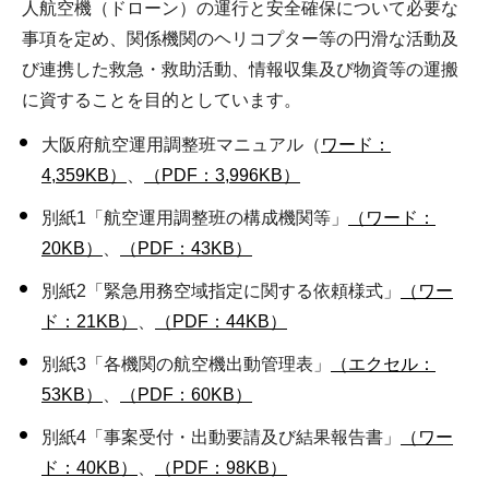
人航空機（ドローン）の運行と安全確保について必要な
事項を定め、関係機関のヘリコプター等の円滑な活動及
び連携した救急・救助活動、情報収集及び物資等の運搬
に資することを目的としています。
大阪府航空運用調整班マニュアル（
ワード：
4,359KB）
、
（PDF：3,996KB）
別紙1「航空運用調整班の構成機関等」
（ワード：
20KB）
、
（PDF：43KB）
別紙2「緊急用務空域指定に関する依頼様式」
（ワー
ド：21KB）
、
（PDF：44KB）
別紙3「各機関の航空機出動管理表」
（エクセル：
53KB）
、
（PDF：60KB）
別紙4「事案受付・出動要請及び結果報告書」
（ワー
ド：40KB）
、
（PDF：98KB）