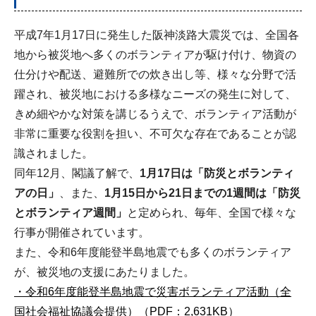
平成7年1月17日に発生した阪神淡路大震災では、全国各
地から被災地へ多くのボランティアが駆け付け、物資の
仕分けや配送、避難所での炊き出し等、様々な分野で活
躍され、被災地における多様なニーズの発生に対して、
きめ細やかな対策を講じるうえで、ボランティア活動が
非常に重要な役割を担い、不可欠な存在であることが認
識されました。
同年12月、閣議了解で、
1月17日は「防災とボランティ
アの日」
、また、
1月15日から21日までの1週間は「防災
とボランティア週間」
と定められ、毎年、全国で様々な
行事が開催されています。
また、令和6年度能登半島地震でも多くのボランティア
が、被災地の支援にあたりました。
・令和6年度能登半島地震で災害ボランティア活動（全
国社会福祉協議会提供）（PDF：2,631KB）