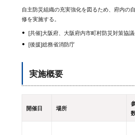
自主防災組織の充実強化を図るため、府内の
修を実施する。
[共催]大阪府、大阪府内市町村防災対策協
[後援]総務省消防庁
実施概要
開催日
場所