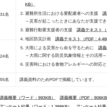
KB）
避難所生活における要配慮者への支援
講
31名
～災害が起こったときにあなたが支援でき
避難行動要支援者の支援
講義テキスト（PD
地区防災計画
講義テキスト（PDF：4,48
大雨による災害から命を守るために
講義
～大雨に関する防災気象情報とその活用～
24名
災害時における食物アレルギーへの対応と
55名
講義資料のためPDFで掲載しています。
講義概要（ワード：993KB）
講義概要（PDF：906K
アンケート結果（ワード：1,398KB）
アンケート結果（P