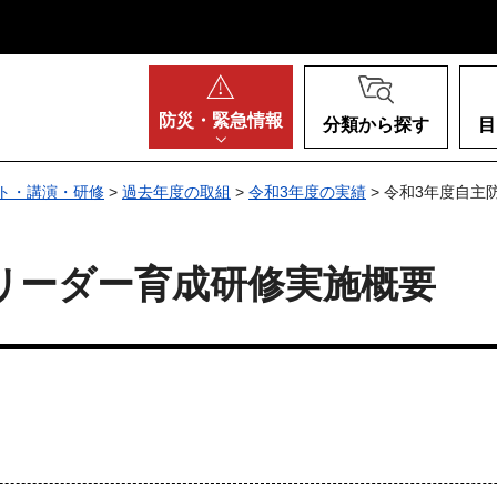
阪府
防災・
緊急情報
分類から探す
目
ト・講演・研修
>
過去年度の取組
>
令和3年度の実績
> 令和3年度自
リーダー育成研修実施概要