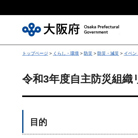
大
トップページ
>
くらし・環境
>
防災
>
防災・減災
>
イベン
令和3年度自主防災組織
目的