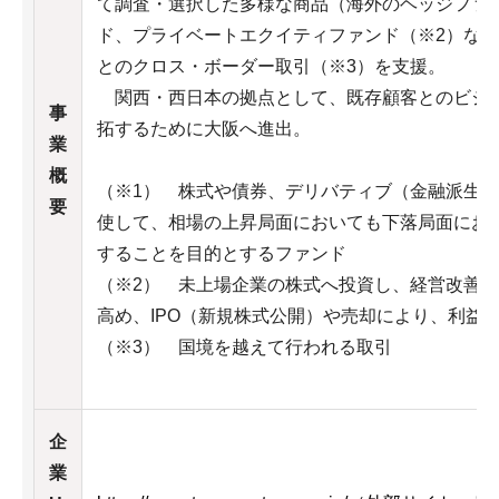
て調査・選択した多様な商品（海外のヘッジファ
ド、プライベートエクイティファンド（※2）な
とのクロス・ボーダー取引（※3）を支援。
関西・西日本の拠点として、既存顧客とのビジ
事
拓するために大阪へ進出。
業
概
（※1） 株式や債券、デリバティブ（金融派生
要
使して、相場の上昇局面においても下落局面にお
することを目的とするファンド
（※2） 未上場企業の株式へ投資し、経営改善
高め、IPO（新規株式公開）や売却により、利益
（※3） 国境を越えて行われる取引
企
業