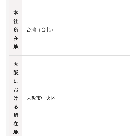
本
社
台湾（台北）
所
在
地
大
阪
に
お
大阪市中央区
け
る
所
在
地