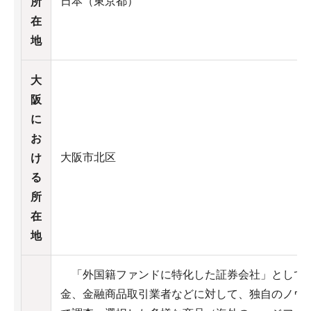
日本（東京都）
所
在
地
大
阪
に
お
大阪市北区
け
る
所
在
地
「外国籍ファンドに特化した証券会社」として
金、金融商品取引業者などに対して、独自のノウ