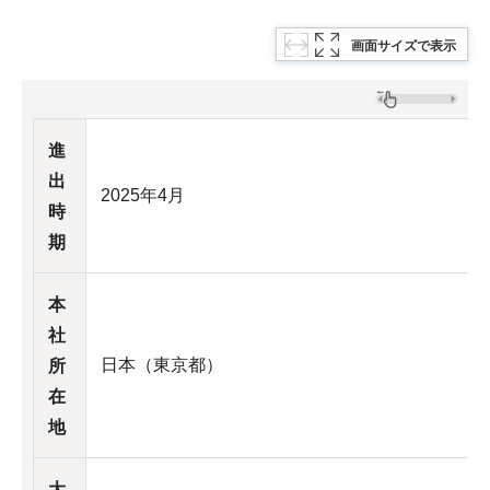
画面サイズで表示
進
出
2025年4月
時
期
本
社
日本（東京都）
所
在
地
大