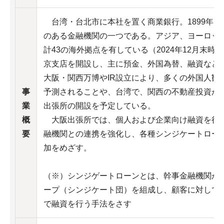
台湾・台北市に本社を置く商業銀行。1899年に
のある金融機関の一つである。アジア、ヨーロッ
計43の海外拠点を有している（2024年12月末時
京支店を開設し、主に預金、外国為替、融資など
大阪・関西万博やIR設立により、多くの外国人観
事
予測されることや、台湾で、関西の不動産投資が
業
出張所の開設を予定している。
概
大阪出張所では、個人および企業向け融資を行
要
融機関との連携を強化し、各種シンジケートロー
加をめざす。
（※）シンジゲートローンとは、幹事金融機関が
ープ（シンジケート団）を組成し、顧客に対して
で融資を行う手法をさす