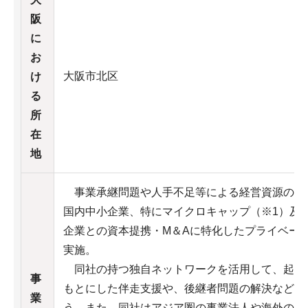
阪
に
お
大阪市北区
け
る
所
在
地
事業承継問題や人手不足等による経営資源の不
国内中小企業、特にマイクロキャップ（※1）及
企業との資本提携・M＆Aに特化したプライベー
実施。
同社の持つ独自ネットワークを活用して、起業
事
もとにした伴走支援や、後継者問題の解決など、
業
う。また、同社はアジア圏の事業法人や海外の士