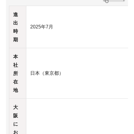
進
出
2025年7月
時
期
本
社
日本（東京都）
所
在
地
大
阪
に
お