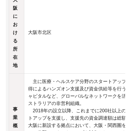
阪
に
お
大阪市北区
け
る
所
在
地
主に医療・ヘルスケア分野のスタートアップに
得によるハンズオン支援及び資金供給等を行うと
ャピタルなど、グローバルなネットワークを活か
ストラリアの非営利組織。
事
2018年の設立以降、これまでに200社以上の
業
トアップを支援し、支援先の資金調達額は総額1,
大阪に新設する拠点において、大阪・関西圏を中
概