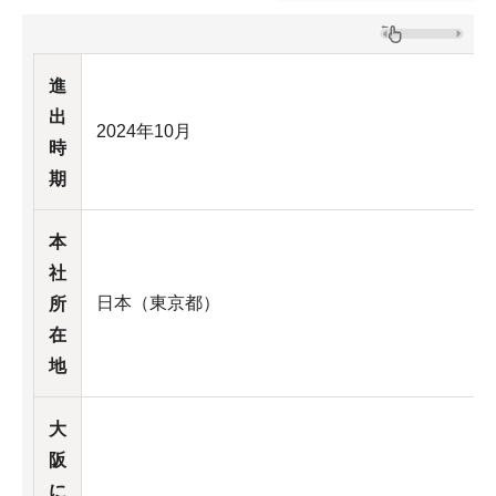
進
出
2024年10月
時
期
本
社
日本（東京都）
所
在
地
大
阪
に