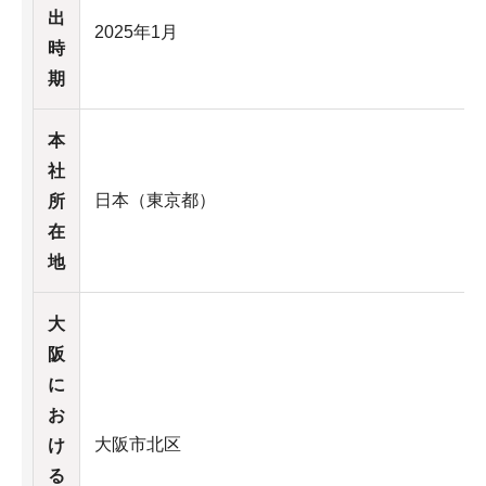
出
2025年1月
時
期
本
社
日本（東京都）
所
在
地
大
阪
に
お
大阪市北区
け
る