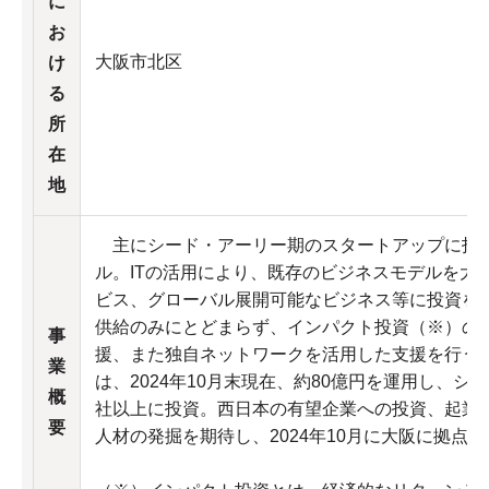
に
お
大阪市北区
け
る
所
在
地
主にシード・アーリー期のスタートアップに投
ル。ITの活用により、既存のビジネスモデルを大
ビス、グローバル展開可能なビジネス等に投資を
供給のみにとどまらず、インパクト投資（※）の
事
援、また独自ネットワークを活用した支援を行う
業
は、2024年10月末現在、約80億円を運用し、シ
概
社以上に投資。西日本の有望企業への投資、起業
要
人材の発掘を期待し、2024年10月に大阪に拠点