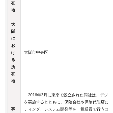
在
地
大
阪
に
お
大阪市中央区
け
る
所
在
地
2016年3月に東京で設立された同社は、デジ
を実施するとともに、保険会社や保険代理店にデ
事
ティング、システム開発等を一気通貫で行うコン