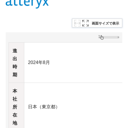
画面サイズで表示
進
出
2024年8月
時
期
本
社
日本（東京都）
所
在
地