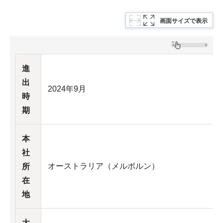
画面サイズで表示
進
出
2024年9月
時
期
本
社
オーストラリア（メルボルン）
所
在
地
大