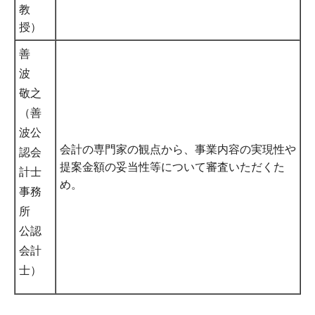
教
授）
善
波
敬之
（善
波公
会計の専門家の観点から、事業内容の実現性や
認会
提案金額の妥当性等について審査いただくた
計士
め。
事務
所
公認
会計
士）