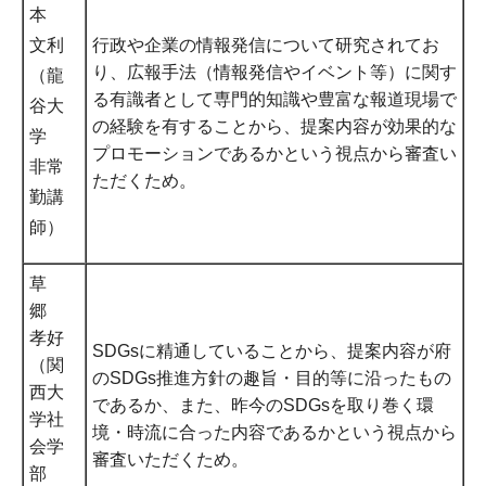
本
文利
行政や企業の情報発信について研究されてお
り、広報手法（情報発信やイベント等）に関す
（龍
る有識者として専門的知識や豊富な報道現場で
谷大
の経験を有することから、提案内容が効果的な
学
プロモーションであるかという視点から審査い
非常
ただくため。
勤講
師）
草
郷
孝好
SDGsに精通していることから、提案内容が府
（関
のSDGs推進方針の趣旨・目的等に沿ったもの
西大
であるか、また、昨今のSDGsを取り巻く環
学社
境・時流に合った内容であるかという視点から
会学
審査いただくため。
部