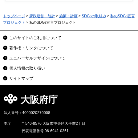
トップページ
>
府政運営・統計
>
施策・計画
>
SDGsの取組み
>
私のSDGs宣言
プロジェクト
> 私のSDGs宣言プロジェクト
このサイトのご利用について
著作権・リンクについて
ユニバーサルデザインについて
個人情報の取り扱い
サイトマップ
大阪府庁
法人番号：4000020270008
本庁
〒540-8570 大阪市中央区大手前2丁目
代表電話番号 06-6941-0351