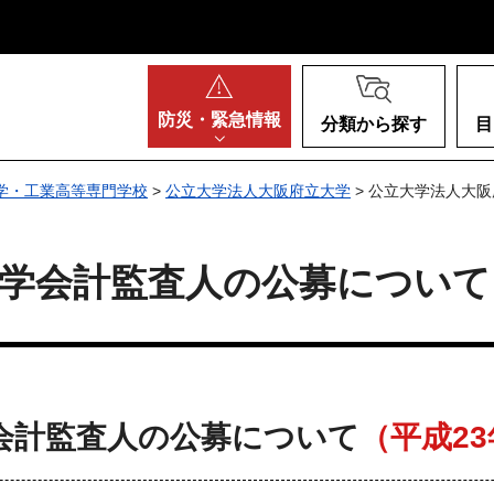
阪府
防災・
緊急情報
分類から探す
目
学・工業高等専門学校
>
公立大学法人大阪府立大学
> 公立大学法人大
大学会計監査人の公募について
会計監査人の公募について
（平成2