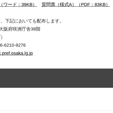
（ワード：39KB）
質問票（様式A）（PDF：83KB）
は、下記においても配布します。
6 大阪府咲洲庁舎38階
プ）
6210-9276
pref.osaka.lg.jp