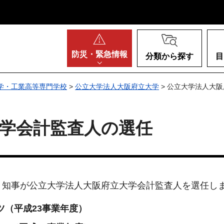
阪府
防災・
緊急情報
分類から探す
目
学・工業高等専門学校
>
公立大学法人大阪府立大学
> 公立大学法人大
学会計監査人の選任
、知事が公立大学法人大阪府立大学会計監査人を選任し
ツ（平成23事業年度）