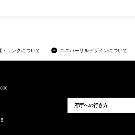
権・リンクについて
ユニバーサルデザインについて
008
府庁への行き方
6