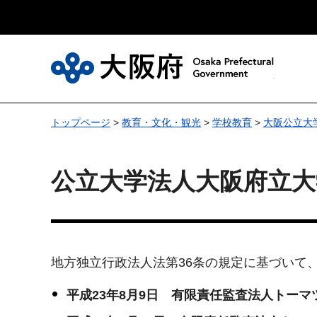
大
トップページ
>
教育・文化・観光
>
学校教育
>
大阪公立大
公立大学法人大阪府立大
地方
独立行政法人法第36条の規定に基づいて
平成23
年8月9日 有限責任監査法人トーマ