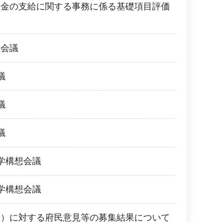
援金の支給に関する事務に係る基礎項目評価
想会議
議
議
議
学構想会議
学構想会議
案）に対する府民意見等の募集結果について