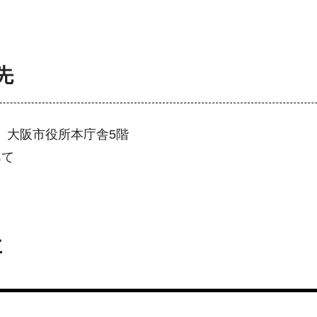
先
0号 大阪市役所本庁舎5階
あて
要