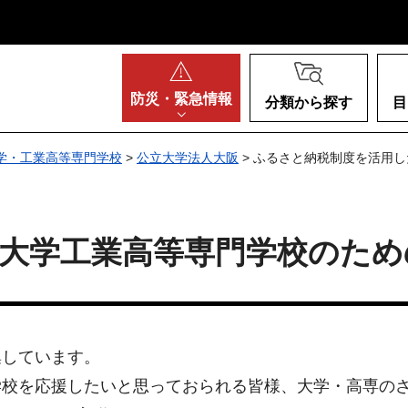
阪府
防災・
緊急情報
分類から探す
目
学・工業高等専門学校
>
公立大学法人大阪
> ふるさと納税制度を活用
立大学工業高等専門学校のため
集しています。
校を応援したいと思っておられる皆様、大学・高専のさ