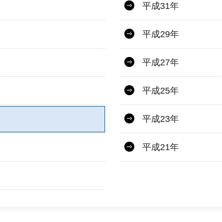
平成31年
平成29年
平成27年
平成25年
平成23年
平成21年