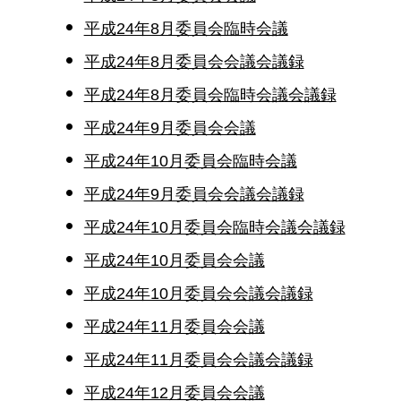
平成24年8月委員会臨時会議
平成24年8月委員会会議会議録
平成24年8月委員会臨時会議会議録
平成24年9月委員会会議
平成24年10月委員会臨時会議
平成24年9月委員会会議会議録
平成24年10月委員会臨時会議会議録
平成24年10月委員会会議
平成24年10月委員会会議会議録
平成24年11月委員会会議
平成24年11月委員会会議会議録
平成24年12月委員会会議