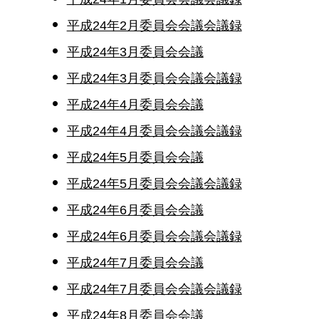
平成24年2月委員会会議会議録
平成24年3月委員会会議
平成24年3月委員会会議会議録
平成24年4月委員会会議
平成24年4月委員会会議会議録
平成24年5月委員会会議
平成24年5月委員会会議会議録
平成24年6月委員会会議
平成24年6月委員会会議会議録
平成24年7月委員会会議
平成24年7月委員会会議会議録
平成24年8月委員会会議