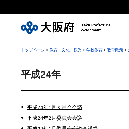
大
トップページ
>
教育・文化・観光
>
学校教育
>
教育政策
>
平成24年
平成24年1月委員会会議
平成24年2月委員会会議
平成24年1月委員会会議会議録