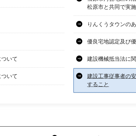
松原市と共同で実
りんくうタウンの
優良宅地認定及び
について
建設機械抵当法に
について
建設工事従事者の
すること