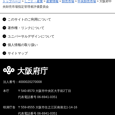
トップページ
>
しごと・産業
>
産業情報
>
卸売市場
>
中央卸売市場
> 大阪府中
央卸売市場指定管理者評価委員会
このサイトのご利用について
著作権・リンクについて
ユニバーサルデザインについて
個人情報の取り扱い
サイトマップ
大阪府庁
法人番号：4000020270008
本庁
〒540-8570 大阪市中央区大手前2丁目
代表電話番号 06-6941-0351
咲洲庁舎
〒559-8555 大阪市住之江区南港北1-14-16
代表電話番号 06-6941-0351