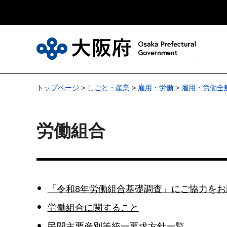
大
トップページ
>
しごと・産業
>
雇用・労働
>
雇用・労働全
労働組合
「令和8年労働組合基礎調査」にご協力をお
労働組合に関すること
民間主要産別等統一要求方針一覧