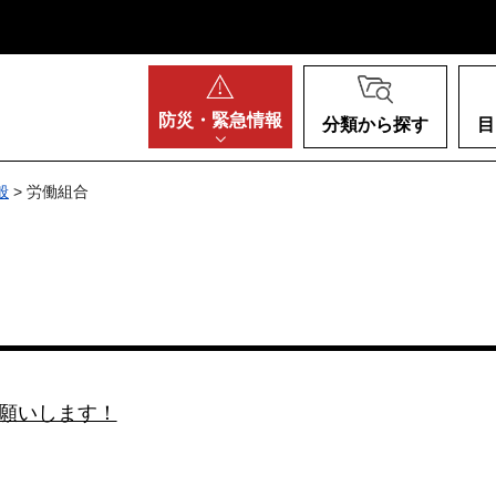
阪府
防災・
緊急情報
分類から探す
目
般
> 労働組合
願いします！