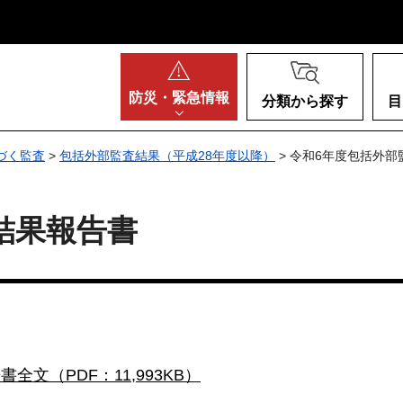
阪府
防災・
緊急情報
分類から探す
目
づく監査
>
包括外部監査結果（平成28年度以降）
> 令和6年度包括外
結果報告書
書全文（PDF：11,993KB）