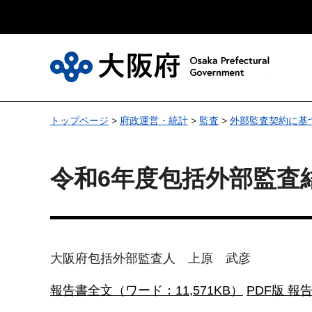
大
トップページ
>
府政運営・統計
>
監査
>
外部監査契約に基
令和6年度包括外部監査
大阪府包括外部監査人 上原 武彦
報告書全文（ワード：11,571KB）
PDF版 報告