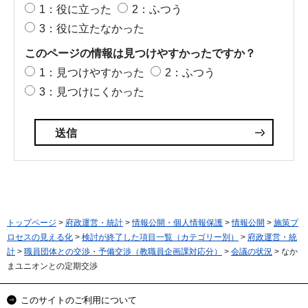
1：役に立った
2：ふつう
3：役に立たなかった
このページの情報は見つけやすかったですか？
1：見つけやすかった
2：ふつう
3：見つけにくかった
トップページ
>
府政運営・統計
>
情報公開・個人情報保護
>
情報公開
>
施策プ
ロセスの見える化
>
検討が終了した項目一覧（カテゴリー別）
>
府政運営・統
計
>
職員団体との交渉・予備交渉（教職員企画課対応分）
>
会議の状況
> なか
まユニオンとの定期交渉
このサイトのご利用について