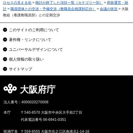
ロセスの見える化
>
検討が終了した項目一覧（カテゴリー別）
>
府政運営・統
計
>
職員団体との交渉・予備交渉（教職員企画課対応分）
>
会議の状況
> 大阪
教組（養護教職員部）との定期交渉
このサイトのご利用について
著作権・リンクについて
ユニバーサルデザインについて
個人情報の取り扱い
サイトマップ
大阪府庁
法人番号：4000020270008
本庁
〒540-8570 大阪市中央区大手前2丁目
代表電話番号 06-6941-0351
咲洲庁舎
〒559-8555 大阪市住之江区南港北1-14-16