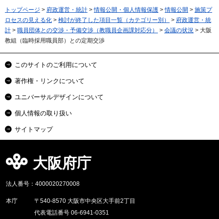
トップページ
>
府政運営・統計
>
情報公開・個人情報保護
>
情報公開
>
施策プ
ロセスの見える化
>
検討が終了した項目一覧（カテゴリー別）
>
府政運営・統
計
>
職員団体との交渉・予備交渉（教職員企画課対応分）
>
会議の状況
> 大阪
教組（臨時採用職員部）との定期交渉
このサイトのご利用について
著作権・リンクについて
ユニバーサルデザインについて
個人情報の取り扱い
サイトマップ
大阪府庁
法人番号：4000020270008
本庁
〒540-8570 大阪市中央区大手前2丁目
代表電話番号 06-6941-0351