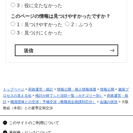
3：役に立たなかった
このページの情報は見つけやすかったですか？
1：見つけやすかった
2：ふつう
3：見つけにくかった
トップページ
>
府政運営・統計
>
情報公開・個人情報保護
>
情報公開
>
施策プ
ロセスの見える化
>
検討が終了した項目一覧（カテゴリー別）
>
府政運営・統
計
>
職員団体との交渉・予備交渉（教職員企画課対応分）
>
会議の状況
> 大阪
教組（本部）との夏季定期交渉
このサイトのご利用について
著作権・リンクについて